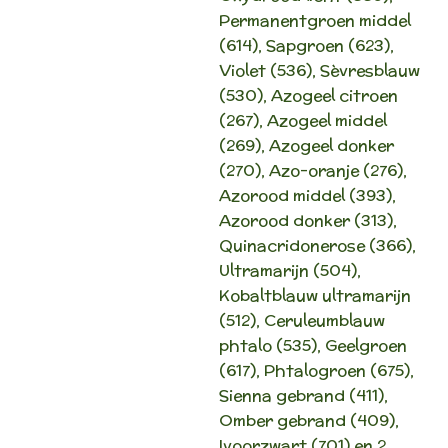
Permanentgroen middel
(614), Sapgroen (623),
Violet (536), Sèvresblauw
(530), Azogeel citroen
(267), Azogeel middel
(269), Azogeel donker
(270), Azo-oranje (276),
Azorood middel (393),
Azorood donker (313),
Quinacridonerose (366),
Ultramarijn (504),
Kobaltblauw ultramarijn
(512), Ceruleumblauw
phtalo (535), Geelgroen
(617), Phtalogroen (675),
Sienna gebrand (411),
Omber gebrand (409),
Ivoorzwart (701) en 2