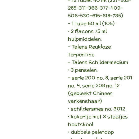
- 12 tubes 40 ml (227-283-
285-311-366-377-409-
506-530-615-618-735)
- 1 tube 60 ml (105)
• 2 flacons 75 ml
hulpmiddelen:
- Talens Reukloze
terpentine
- Talens Schildermedium
• 3 penselen:
- serie 200 no. 8, serie 201
no. 4, serie 208 no. 12
(gebleekt Chinees
varkenshaar)
• schildersmes no. 3012
• kokertje met 3 staafjes
houtskool
• dubbele paletdop