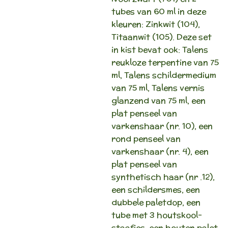
tubes van 60 ml in deze
kleuren: Zinkwit (104),
Titaanwit (105). Deze set
in kist bevat ook: Talens
reukloze terpentine van 75
ml, Talens schildermedium
van 75 ml, Talens vernis
glanzend van 75 ml, een
plat penseel van
varkenshaar (nr. 10), een
rond penseel van
varkenshaar (nr. 4), een
plat penseel van
synthetisch haar (nr .12),
een schildersmes, een
dubbele paletdop, een
tube met 3 houtskool-
staafjes, een houten palet,