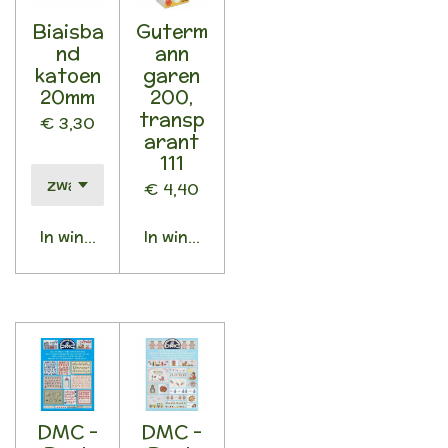
Biaisba
Guterm
nd
ann
katoen
garen
20mm
200,
transp
€ 3,30
arant
111
€ 4,40
In winkelwagen
In winkelwagen
DMC -
DMC -