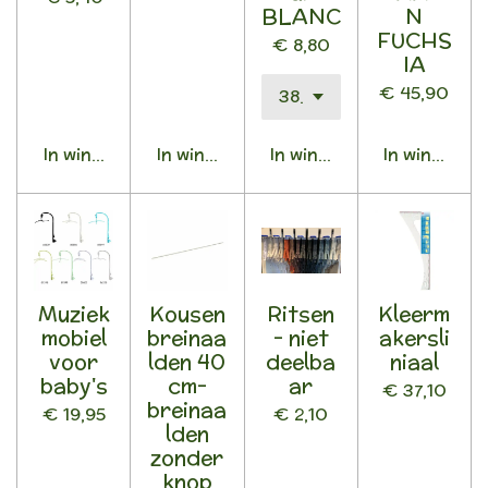
BLANC
N
FUCHS
€ 8,80
IA
€ 45,90
In winkelwagen
In winkelwagen
In winkelwagen
In winkelwa
Muziek
Kousen
Ritsen
Kleerm
mobiel
breinaa
- niet
akersli
voor
lden 40
deelba
niaal
baby's
cm-
ar
€ 37,10
breinaa
€ 19,95
€ 2,10
lden
zonder
knop