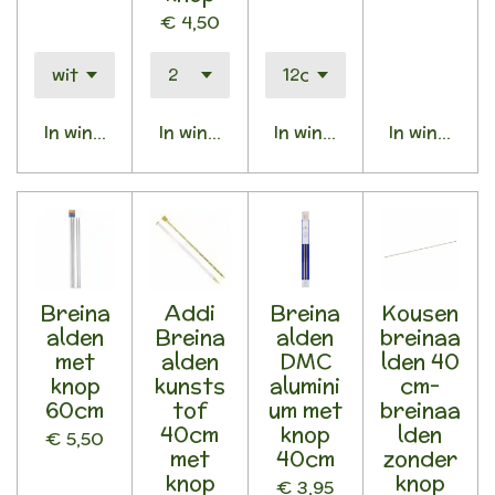
€ 4,50
In winkelwagen
In winkelwagen
In winkelwagen
In winkelwa
Breina
Addi
Breina
Kousen
alden
Breina
alden
breinaa
met
alden
DMC
lden 40
knop
kunsts
alumini
cm-
60cm
tof
um met
breinaa
40cm
knop
lden
€ 5,50
met
40cm
zonder
knop
knop
€ 3,95