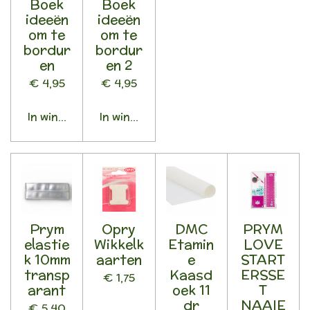
Boek
Boek
ideeën
ideeën
om te
om te
bordur
bordur
en
en 2
€ 4,95
€ 4,95
In winkelwagen
In winkelwagen
Prym
Opry
DMC
PRYM
elastie
Wikkelk
Etamin
LOVE
k 10mm
aarten
e
START
transp
Kaasd
ERSSE
€ 1,75
arant
oek 11
T
dr
NAAIE
€ 5,40