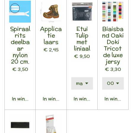
Spiraal
Applica
Etui
Biaisba
rits
tie
Tulip
nd Oaki
deelba
laars
met
Doki
ar
liniaal
Tricot
€ 2,45
nylon
de luxe
€ 9,50
20 cm.
jersy
€ 3,50
€ 3,30
In winkelwagen
In winkelwagen
In winkelwagen
In winkelwa