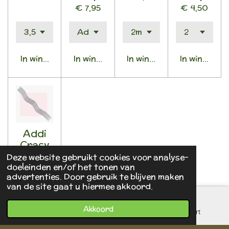
€ 7,95
€ 4,50
In winkelwagen
In winkelwagen
In winkelwagen
In winkelwa
Addi
Crasy
Snake
Deze website gebruikt cookies voor analyse-
Lace
doeleinden en/of het tonen van
advertenties. Door gebruik te blijven maken
breinaa
van de site gaat u hiermee akkoord.
lden
€ 9,25
Akkoord
E-mailadres
Telefoonnummer
Kaart