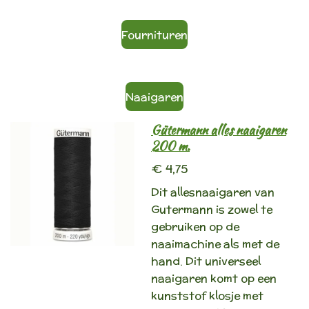
Fournituren
Naaigaren
Gütermann alles naaigaren
200 m.
€ 4,75
Dit allesnaaigaren van
Gutermann is zowel te
gebruiken op de
naaimachine als met de
hand. Dit universeel
naaigaren komt op een
kunststof klosje met