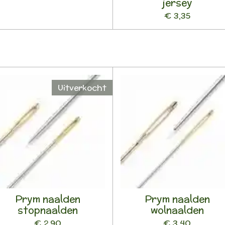
jersey
€ 3,35
Uitverkocht
Prym naalden
Prym naalden
stopnaalden
wolnaalden
€ 2,90
€ 3,40