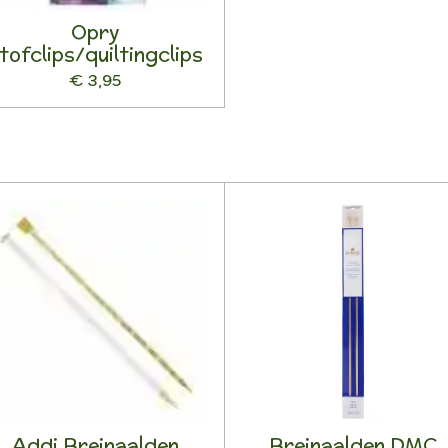
Opry
tofclips/quiltingclips
€ 3,95
Addi Breinaalden
Breinaalden DMC