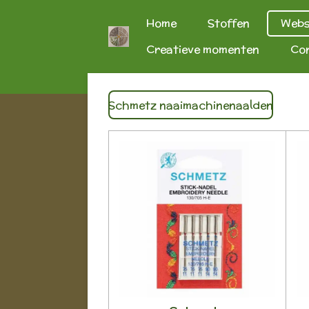
Ga
Home
Stoffen
Web
direct
Creatieve momenten
Co
naar
de
hoofdinhoud
Schmetz naaimachinenaalden