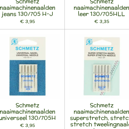
Schmetz
Schmetz
naaimachinenaalden
naaimachinenaalde
jeans 130/705 H-J
leer 130/705HLL
€ 3,95
€ 3,35
Schmetz
Schmetz
naaimachinenaalden
naaimachinenaalde
universeel 130/705H
superstretch, stretc
stretch tweelingnaal
€ 3,95