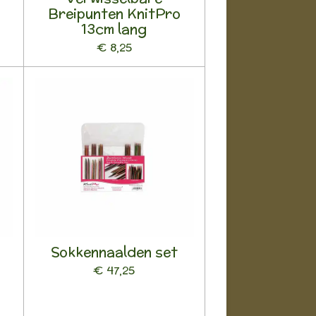
Breipunten KnitPro
13cm lang
€ 8,25
Sokkennaalden set
€ 47,25