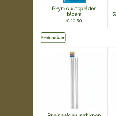
Prym quiltspelden
bloem
S
€ 10,50
Breinaalden
Breinaalden met knop