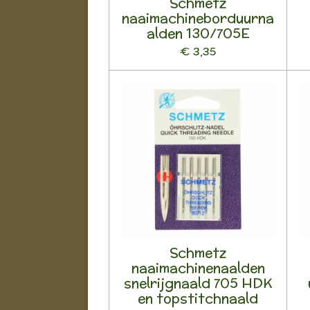
Schmetz
naaimachineborduurna
alden 130/705E
€ 3,35
Schmetz
naaimachinenaalden
snelrijgnaald 705 HDK
en topstitchnaald