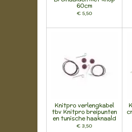
60cm
€ 5,50
Knitpro verlengkabel
K
tbv Knitpro breipunten
c
en tunische haaknaald
€ 3,50