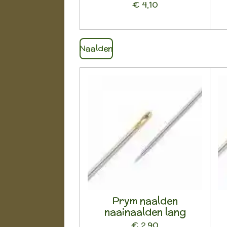
€ 4,10
Naalden
Prym naalden
naainaalden lang
€ 2,90