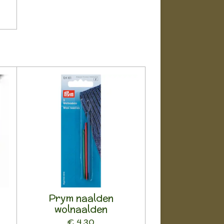
Prym naalden
wolnaalden
€ 4,30