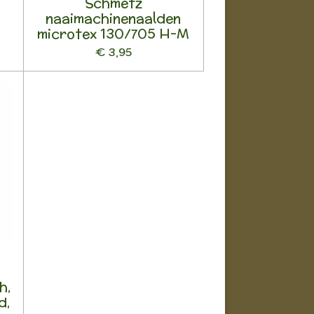
Schmetz
n
naaimachinenaalden
microtex 130/705 H-M
€ 3,95
n
h,
d,