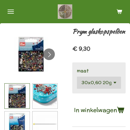
Ga
direct
naar
de
Prym glaskopspelden
hoofdinhoud
€ 9,30
maat
In winkelwagen