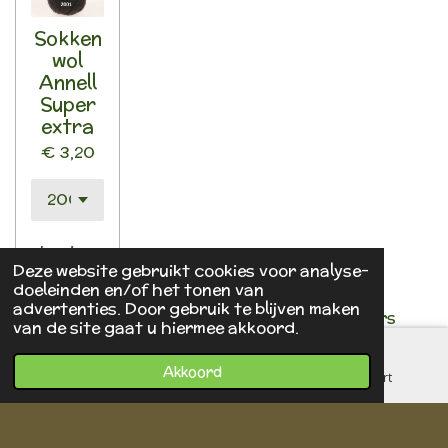
Sokken
wol
Annell
Super
extra
€ 3,20
In winkelwagen
Deze website gebruikt cookies voor analyse-
doeleinden en/of het tonen van
advertenties. Door gebruik te blijven maken
Heeft u een ander garen in gedachten of elders
van de site gaat u hiermee akkoord.
gezien? Op de site
www.annell.be
staat het
uitgebreide assortiment. Wij kunnen deze uiteraard
Akkoord
E-mailadres
Telefoonnummer
Kaart
voor u bestellen. Stel uw vraag via het
contactformulier, dan voorzien we u z.s.m. van een
reactie.