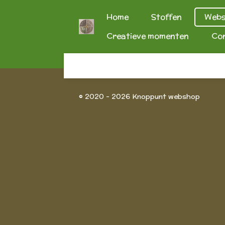
Ga
Home
Stoffen
Web
direct
Creatieve momenten
Co
naar
de
hoofdinhoud
© 2020 - 2026 Knoppunt webshop