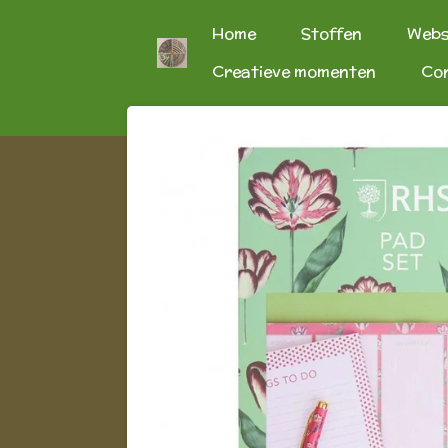
Ga
Home
Stoffen
Web
direct
Creatieve momenten
Co
naar
de
hoofdinhoud