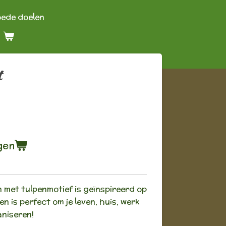
oede doelen
t
gen
n met tulpenmotief is geïnspireerd op
en is perfect om je leven, huis, werk
aniseren!