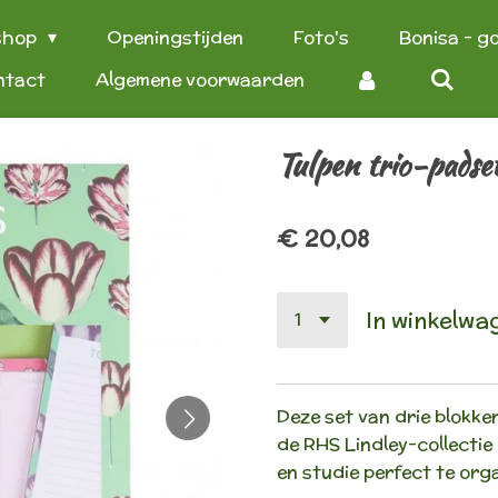
shop
Openingstijden
Foto's
Bonisa - g
ntact
Algemene voorwaarden
Tulpen trio-padse
€ 20,08
In winkelwa
Deze set van drie blokke
de RHS Lindley-collectie 
en studie perfect te org