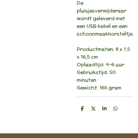
De
pluisjesverwijderaar
wordt geleverd met
een USB kabel en een
schoonmaakborsteltje.
Productmaten: 8 x 7,5
x 16,5 cm
Oplaadtijd: 4-6 uur
Gebruikstijd: 50
minuten
Gewicht: 165 gram
D
D
S
D
e
e
h
e
l
e
a
l
e
l
r
e
n
e
n