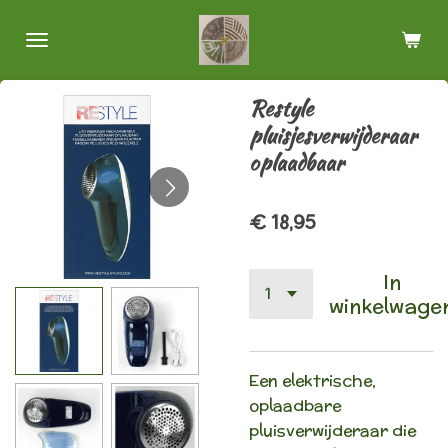
Ga
direct
naar
de
Restyle
hoofdinhoud
pluisjesverwijderaar
oplaadbaar
€ 18,95
In
winkelwage
Een elektrische,
oplaadbare
pluisverwijderaar die