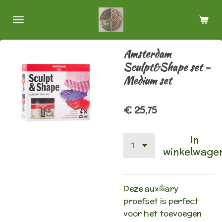
Ga
direct
naar
de
Amsterdam
hoofdinhoud
Sculpt&Shape set -
Medium set
€ 25,75
In
winkelwage
Deze auxiliary
proefset is perfect
voor het toevoegen