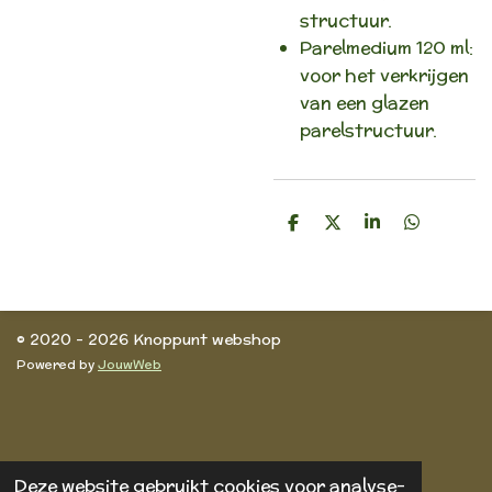
structuur.
Parelmedium 120 ml:
voor het verkrijgen
van een glazen
parelstructuur.
D
D
S
D
e
e
h
e
l
e
a
l
e
l
r
e
n
e
n
© 2020 - 2026 Knoppunt webshop
Powered by
JouwWeb
Deze website gebruikt cookies voor analyse-