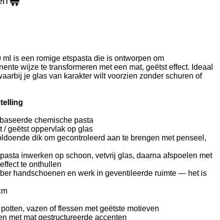
en
 ml is een romige etspasta die is ontworpen om
nte wijze te transformeren met een mat, geëtst effect. Ideaal
aarbij je glas van karakter wilt voorzien zonder schuren of
elling
ebaseerde chemische pasta
 / geëtst oppervlak op glas
voldoende dik om gecontroleerd aan te brengen met penseel,
pasta inwerken op schoon, vetvrij glas, daarna afspoelen met
effect te onthullen
ubber handschoenen en werk in geventileerde ruimte — het is
 cm
potten, vazen of flessen met geëtste motieven
en met mat gestructureerde accenten