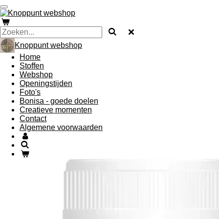
Ga
direct
naar
de
hoofdinhoud
Knoppunt webshop
Home
Stoffen
Webshop
Openingstijden
Foto's
Bonisa - goede doelen
Creatieve momenten
Contact
Algemene voorwaarden