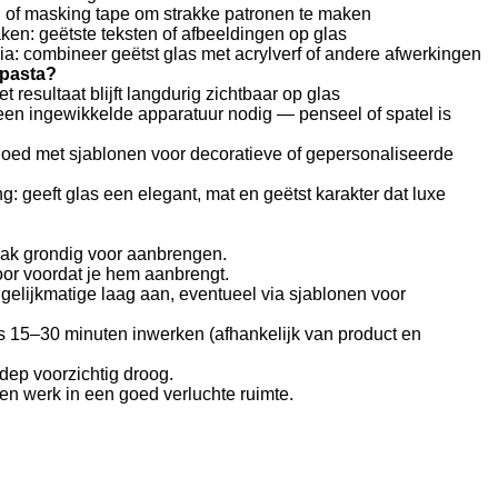
 of masking tape om strakke patronen te maken
en: geëtste teksten of afbeeldingen op glas
a: combineer geëtst glas met acrylverf of andere afwerkingen
 pasta?
t resultaat blijft langdurig zichtbaar op glas
geen ingewikkelde apparatuur nodig — penseel of spatel is
 goed met sjablonen voor decoratieve of gepersonaliseerde
ng: geeft glas een elegant, mat en geëtst karakter dat luxe
lak grondig voor aanbrengen.
or voordat je hem aanbrengt.
gelijkmatige laag aan, eventueel via sjablonen voor
s 15–30 minuten inwerken (afhankelijk van product en
dep voorzichtig droog.
 werk in een goed verluchte ruimte.