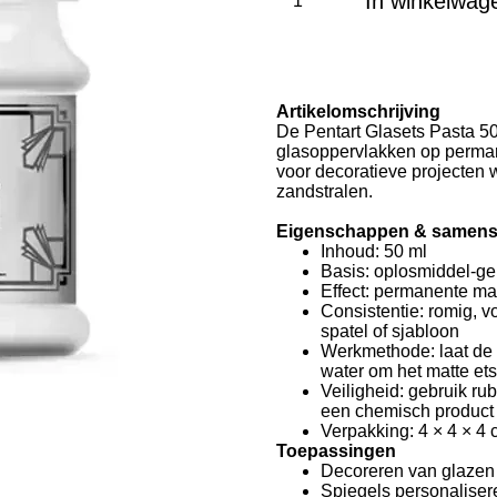
In winkelwag
Artikelomschrijving
De Pentart Glasets Pasta 50
glasoppervlakken op permane
voor decoratieve projecten w
zandstralen.
Eigenschappen & samenst
Inhoud: 50 ml
Basis: oplosmiddel-g
Effect: permanente mat
Consistentie: romig, 
spatel of sjabloon
Werkmethode: laat de 
water om het matte ets
Veiligheid: gebruik r
een chemisch product
Verpakking: 4 × 4 × 4
Toepassingen
Decoreren van glazen 
Spiegels personaliser