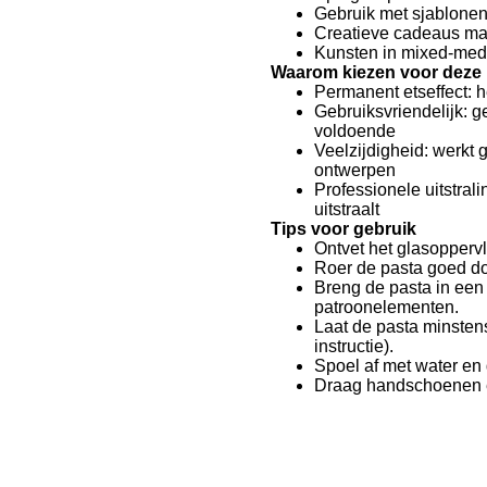
Gebruik met sjablonen
Creatieve cadeaus mak
Kunsten in mixed-medi
Waarom kiezen voor deze
Permanent etseffect: he
Gebruiksvriendelijk: 
voldoende
Veelzijdigheid: werkt
ontwerpen
Professionele uitstrali
uitstraalt
Tips voor gebruik
Ontvet het glasopperv
Roer de pasta goed do
Breng de pasta in een 
patroonelementen.
Laat de pasta minsten
instructie).
Spoel af met water en 
Draag handschoenen en