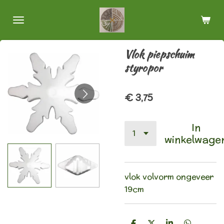
Ga
direct
naar
de
Vlok piepschuim
hoofdinhoud
styropor
€ 3,75
In
winkelwage
vlok volvorm ongeveer
19cm