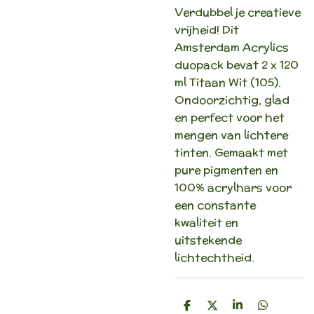
Verdubbel je creatieve
vrijheid! Dit
Amsterdam Acrylics
duopack bevat 2 x 120
ml Titaan Wit (105).
Ondoorzichtig, glad
en perfect voor het
mengen van lichtere
tinten. Gemaakt met
pure pigmenten en
100% acrylhars voor
een constante
kwaliteit en
uitstekende
lichtechtheid.
D
D
S
D