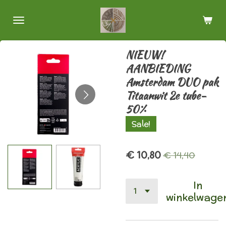
Ga
direct
naar
de
NIEUW!
hoofdinhoud
AANBIEDING
Amsterdam DUO pak
Titaanwit 2e tube-
50%
Sale!
€ 10,80
€ 14,40
In
winkelwage