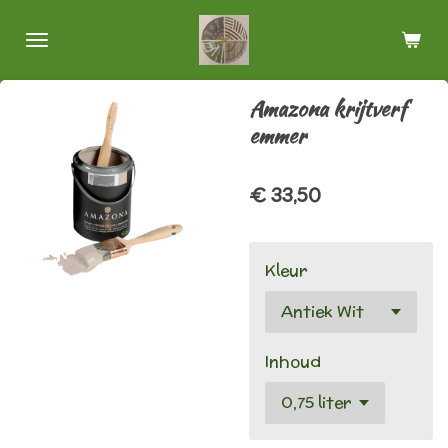
Ga
direct
naar
de
Amazona krijtverf
hoofdinhoud
emmer
€ 33,50
Kleur
Inhoud