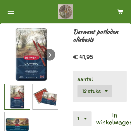
Ga
direct
naar
de
Derwent potloden
hoofdinhoud
oliebasis
€ 41,95
aantal
In
winkelwage