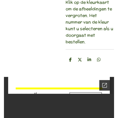
Klik op de kleurkaart
om de afbeeldingen te
vergroten. Het
nummer van de kleur
kunt u selecteren als u
doorgaat met
bestellen.
D
D
S
D
e
e
h
e
l
e
a
l
e
l
r
e
n
e
n