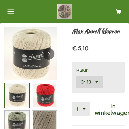
Ga
direct
naar
de
Max Annell kleuren
hoofdinhoud
€ 5,10
Kleur
In
winkelwage