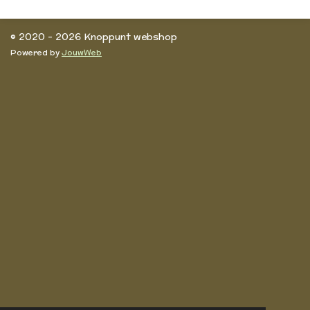
e
l
r
e
n
e
n
© 2020 - 2026 Knoppunt webshop
Powered by
JouwWeb