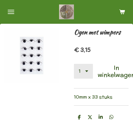
Ga
direct
naar
de
Ogen met wimpers
hoofdinhoud
€ 3,15
In
winkelwage
10mm x 33 stuks
D
D
S
D
e
e
h
e
l
e
a
l