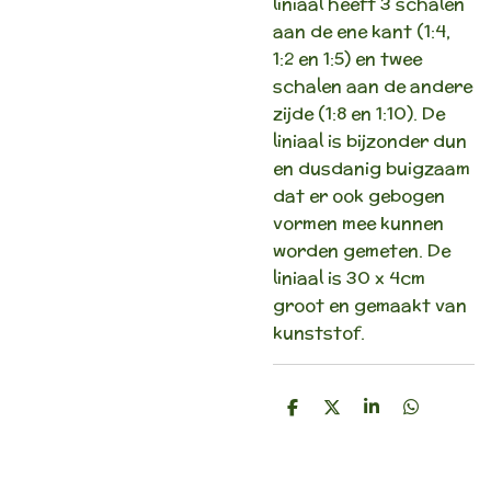
liniaal heeft 3 schalen
aan de ene kant (1:4,
1:2 en 1:5) en twee
schalen aan de andere
zijde (1:8 en 1:10). De
liniaal is bijzonder dun
en dusdanig buigzaam
dat er ook gebogen
vormen mee kunnen
worden gemeten. De
liniaal is 30 x 4cm
groot en gemaakt van
kunststof.
D
D
S
D
e
e
h
e
l
e
a
l
e
l
r
e
n
e
n