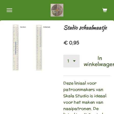
Ga
direct
naar
de
Studio schaalmaatje
hoofdinhoud
€ 0,95
In
winkelwage
Deze liniaal voor
patroonmakers van
Skala Studio is ideaal
voor het maken van
naaipatronen. De