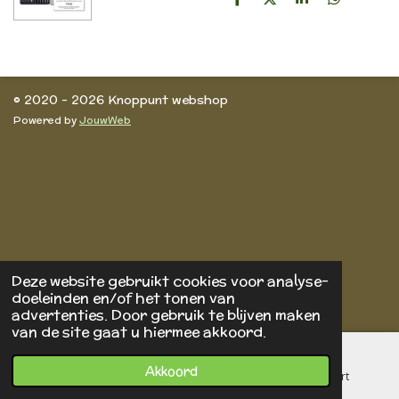
D
D
S
D
e
e
h
e
l
e
a
l
e
l
r
e
n
e
n
© 2020 - 2026 Knoppunt webshop
Powered by
JouwWeb
Deze website gebruikt cookies voor analyse-
doeleinden en/of het tonen van
advertenties. Door gebruik te blijven maken
van de site gaat u hiermee akkoord.
Akkoord
E-mailadres
Telefoonnummer
Kaart