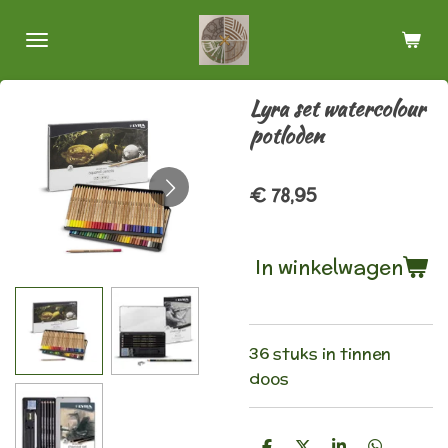
Ga
direct
naar
de
Lyra set watercolour
hoofdinhoud
potloden
€ 78,95
In winkelwagen
36 stuks in tinnen
doos