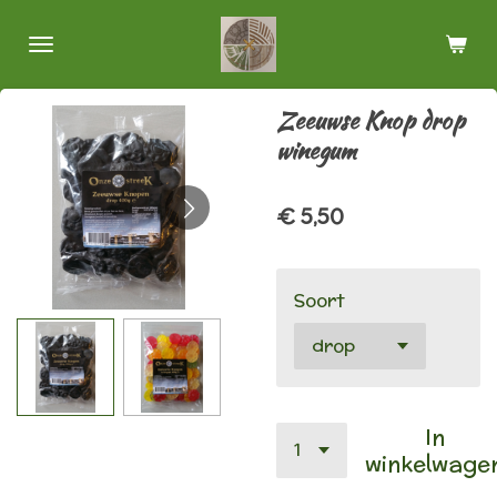
Ga
direct
naar
de
Zeeuwse Knop drop
hoofdinhoud
winegum
€ 5,50
Soort
In
winkelwage