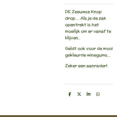
DE Zeeuwse Knop
drop.... Als je de zak
opentrekt is het
moeilijk om er vanaf te
blijven..
Geldt ook voor de mooi
gekleurde winegums...
Zeker een aanrader!
D
D
S
D
e
e
h
e
l
e
a
l
e
l
r
e
n
e
n