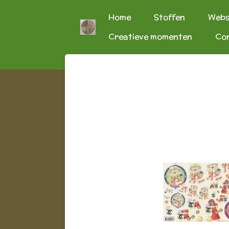
Ga
Home
Stoffen
Web
direct
Creatieve momenten
Co
naar
de
hoofdinhoud