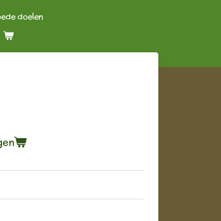
oede doelen
gen