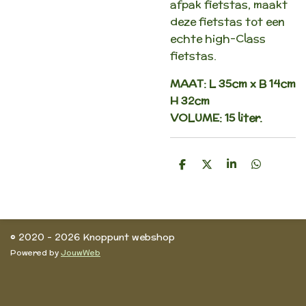
afpak fietstas, maakt
deze fietstas tot een
echte high-Class
fietstas.
MAAT: L 35cm x B 14cm
H 32cm
VOLUME: 15 liter.
D
D
S
D
e
e
h
e
l
e
a
l
e
l
r
e
n
e
n
© 2020 - 2026 Knoppunt webshop
Powered by
JouwWeb