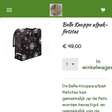
Ga
direct
naar
Belle Knoppe afpak-
de
fietstas
hoofdinhoud
€ 49,00
In
winkelwage
De Belle Knoppe afpak
fietstas kan
gemakkelijk op de fiets
worden bevestigd, en
gemakkelijk van de