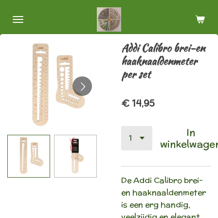
Ga
direct
naar
Addi Calibro brei-en
de
haaknaaldenmeter
hoofdinhoud
per set
€ 14,95
In
winkelwage
De Addi Calibro brei-
en haaknaaldenmeter
is een erg handig,
veelzijdig en elegant