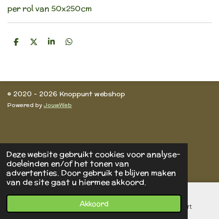
per rol van 50x250cm
D
D
S
D
e
e
h
e
l
e
a
l
e
l
r
e
n
e
n
© 2020 - 2026 Knoppunt webshop
Powered by
JouwWeb
Deze website gebruikt cookies voor analyse-
doeleinden en/of het tonen van
advertenties. Door gebruik te blijven maken
van de site gaat u hiermee akkoord.
Akkoord
E-mailadres
Telefoonnummer
Kaart