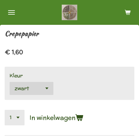
Ga
direct
naar
de
Crepepapier
hoofdinhoud
€ 1,60
Kleur
In winkelwagen