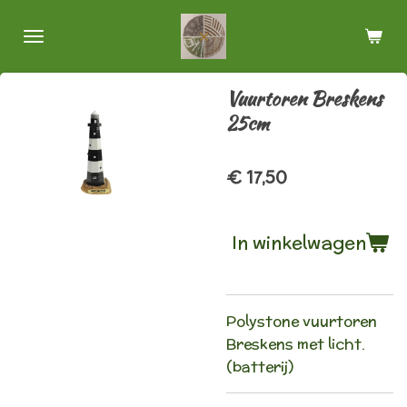
Ga
direct
naar
de
Vuurtoren Breskens
hoofdinhoud
25cm
€ 17,50
In winkelwagen
Polystone vuurtoren
Breskens met licht.
(batterij)