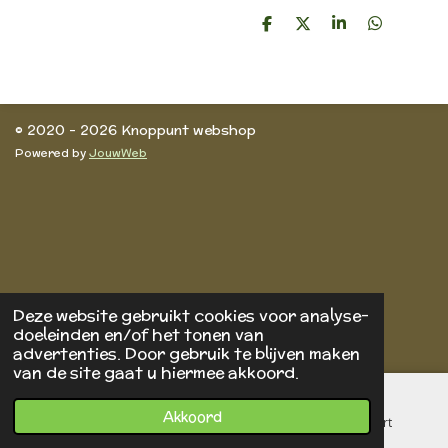
D
D
S
D
e
e
h
e
l
e
a
l
e
l
r
e
n
e
n
© 2020 - 2026 Knoppunt webshop
Powered by
JouwWeb
Deze website gebruikt cookies voor analyse-
doeleinden en/of het tonen van
advertenties. Door gebruik te blijven maken
van de site gaat u hiermee akkoord.
Akkoord
E-mailadres
Telefoonnummer
Kaart