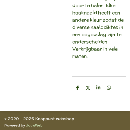
door te halen. Elke
haaknaald heeft een
andere kleur zodat de
diverse naalddiktes in
een oogopslag zijn te
onderscheiden.
Verkrijgbaar in vele
maten.
D
D
S
D
e
e
h
e
l
e
a
l
e
l
r
e
n
e
n
© 2020 - 2026 Knoppunt webshop
Powered by
JouwWeb