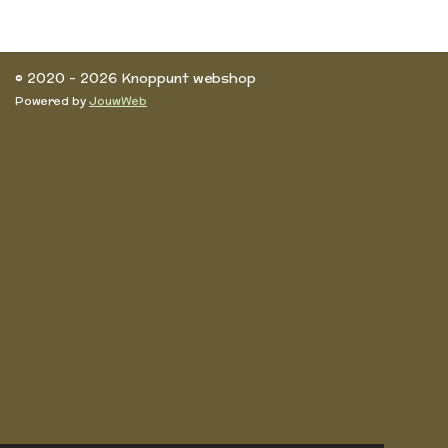
l
e
a
l
e
l
r
e
n
e
n
© 2020 - 2026 Knoppunt webshop
Powered by
JouwWeb