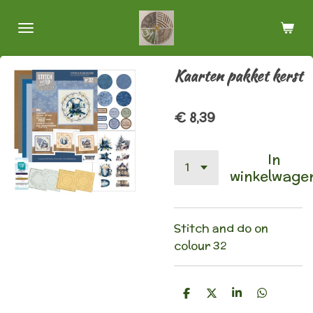
Ga
direct
naar
de
Kaarten pakket kerst
hoofdinhoud
€ 8,39
In
winkelwage
Stitch and do on
colour 32
D
D
S
D
e
e
h
e