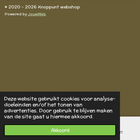
© 2020 - 2026 Knoppunt webshop
Powered by
JouwWeb
Deze website gebruikt cookies voor analyse-
doeleinden en/of het tonen van
advertenties. Door gebruik te blijven maken
van de site gaat u hiermee akkoord.
Akkoord
E-mailadres
Telefoonnummer
Kaart