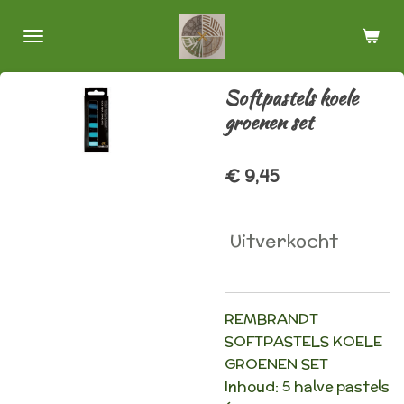
Ga
direct
naar
de
Softpastels koele
hoofdinhoud
groenen set
€ 9,45
Uitverkocht
REMBRANDT
SOFTPASTELS KOELE
GROENEN SET
Inhoud: 5 halve pastels