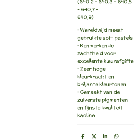
(640,2 - 640,3 - 640,5
- 640,7 -
640,9)
• Wereldwijd meest
gebruikte soft pastels
• Kenmerkende
zachtheid voor
excellente kleurafgifte
• Zeer hoge
kleurkracht en
briljante kleurtonen
• Gemaakt van de
zuiverste pigmenten
en fijnste kwaliteit
kaoline
D
D
S
D