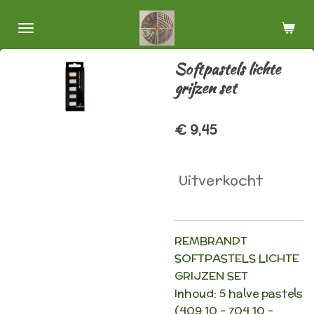
Ga
direct
naar
Softpastels lichte
de
grijzen set
hoofdinhoud
€ 9,45
Uitverkocht
REMBRANDT
SOFTPASTELS LICHTE
GRIJZEN SET
Inhoud: 5 halve pastels
(409,10 - 704,10 -