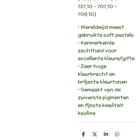
727,10 - 707,10 -
709,10)
• Wereldwijd meest
gebruikte soft pastels
• Kenmerkende
zachtheid voor
excellente kleurafgifte
• Zeer hoge
kleurkracht en
briljante kleurtonen
• Gemaakt van de
zuiverste pigmenten
en fijnste kwaliteit
kaoline
D
D
S
D