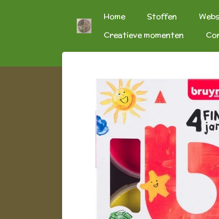
Ga
Home
Stoffen
Web
direct
Creatieve momenten
Co
naar
de
hoofdinhoud