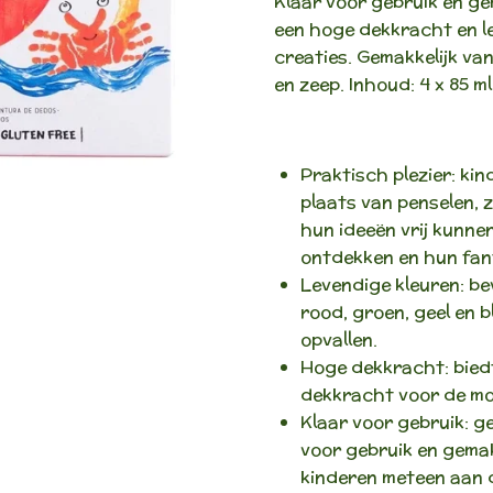
Klaar voor gebruik en ge
een hoge dekkracht en l
creaties. Gemakkelijk va
en zeep. Inhoud: 4 x 85 ml
Praktisch plezier: ki
plaats van penselen, 
hun ideeën vrij kunnen
ontdekken en hun fant
Levendige kleuren: be
rood, groen, geel en b
opvallen.
Hoge dekkracht: biedt
dekkracht voor de mo
Klaar voor gebruik: ge
voor gebruik en gemak
kinderen meteen aan 