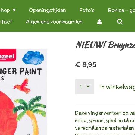
shop
Openingstijden
Foto's
Bonisa - g
ntact
Algemene voorwaarden
NIEUW! Bruynzeel
€ 9,95
In winkelwa
Deze vingerverfset op wa
rood, groen, geel en bla
verschillende materialen