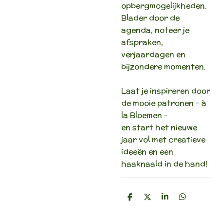
opbergmogelijkheden.
Blader door de
agenda, noteer je
afspraken,
verjaardagen en
bijzondere momenten.
Laat je inspireren door
de mooie patronen - à
la Bloemen -
en start het nieuwe
jaar vol met creatieve
ideeën en een
haaknaald in de hand!
D
D
S
D
e
e
h
e
l
e
a
l