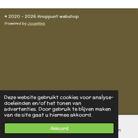
e
l
r
e
n
e
n
© 2020 - 2026 Knoppunt webshop
Powered by
JouwWeb
Deze website gebruikt cookies voor analyse-
doeleinden en/of het tonen van
advertenties. Door gebruik te blijven maken
van de site gaat u hiermee akkoord.
Akkoord
E-mailadres
Telefoonnummer
Kaart