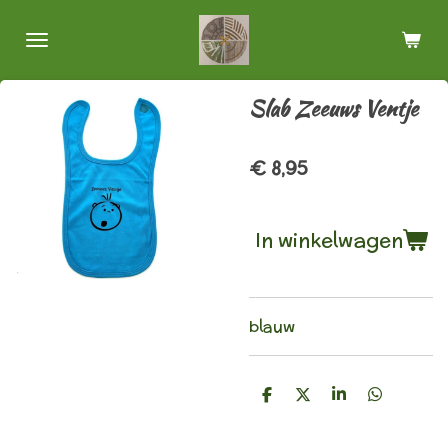
Ga
direct
naar
de
Slab Zeeuws Ventje
hoofdinhoud
€ 8,95
In winkelwagen
blauw
D
D
S
D
e
e
h
e
l
e
a
l