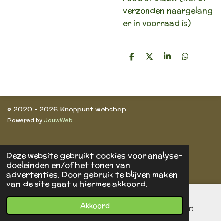
verzonden naargelang
er in voorraad is)
D
D
S
D
e
e
h
e
l
e
a
l
e
l
r
e
n
e
n
© 2020 - 2026 Knoppunt webshop
Powered by
JouwWeb
Deze website gebruikt cookies voor analyse-
doeleinden en/of het tonen van
advertenties. Door gebruik te blijven maken
van de site gaat u hiermee akkoord.
Akkoord
E-mailadres
Telefoonnummer
Kaart