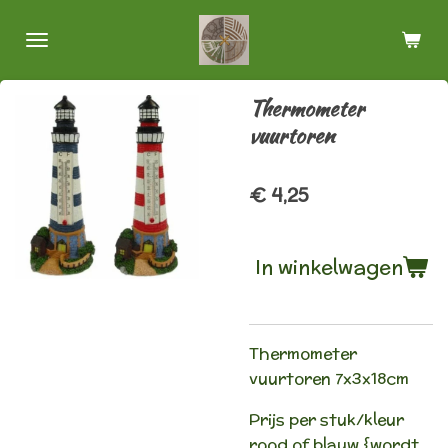
Ga
direct
naar
de
Thermometer
hoofdinhoud
vuurtoren
€ 4,25
In winkelwagen
Thermometer
vuurtoren 7x3x18cm
Prijs per stuk/kleur
rood of blauw {wordt