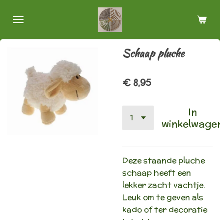
Ga
direct
naar
de
Schaap pluche
hoofdinhoud
€ 8,95
In
winkelwage
Deze staande pluche
schaap heeft een
lekker zacht vachtje.
Leuk om te geven als
kado of ter decoratie