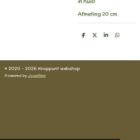
in huis!
Afmeting 20 cm.
D
D
S
D
e
e
h
e
l
e
a
l
e
l
r
e
n
e
n
© 2020 - 2026 Knoppunt webshop
Powered by
JouwWeb