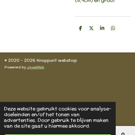
(8,4cm) en groot
D
D
S
D
e
e
h
e
l
e
a
l
e
l
r
e
n
e
n
© 2020 - 2026 Knoppunt webshop
Powered by
JouwWeb
Deze website gebruikt cookies voor analyse-
doeleinden en/of het tonen van
advertenties. Door gebruik te blijven maken
van de site gaat u hiermee akkoord.