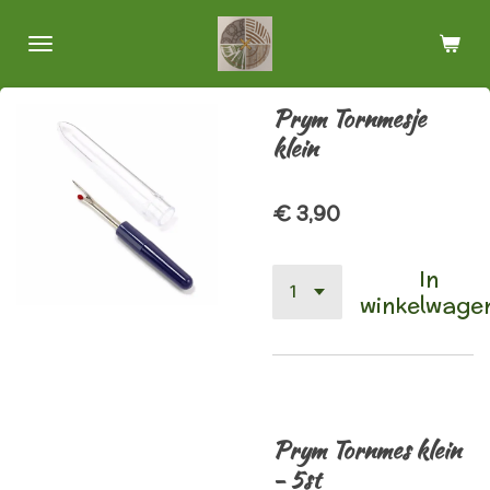
Ga
direct
naar
de
Prym Tornmesje
hoofdinhoud
klein
€ 3,90
In
winkelwage
Prym Tornmes klein
- 5st