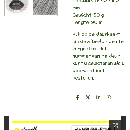
Naalddikte: 7.0 - 8.0
mm
Gewicht: 50 g
Lengte: 90 m
Klik op de kleurkaart
om de afbeeldingen te
vergroten. Het
nummer van de kleur
kunt u selecteren als u
doorgaat met
bestellen.
D
D
S
D
e
e
h
e
l
e
a
l
e
l
r
e
n
e
n