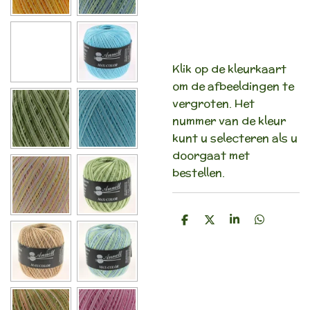
Klik op de kleurkaart
om de afbeeldingen te
vergroten. Het
nummer van de kleur
kunt u selecteren als u
doorgaat met
bestellen.
D
D
S
D
e
e
h
e
l
e
a
l
e
l
r
e
n
e
n