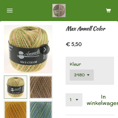
Ga
direct
naar
de
Max Annell Color
hoofdinhoud
€ 5,50
Kleur
In
winkelwage