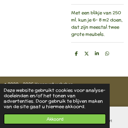
Met een blikje van 250
ml. kun je 6- 8 m2 doen,
dat zijn meestal twee
grote meubels.
D
D
S
D
e
e
h
e
l
e
a
l
e
l
r
e
n
e
n
© 2020 - 2026 Knoppunt webshop
Deze website gebruikt cookies voor analyse-
Powered by
JouwWeb
doeleinden en/of het tonen van
advertenties. Door gebruik te blijven maken
van de site gaat u hiermee akkoord.
Akkoord
E-mailadres
Telefoonnummer
Kaart