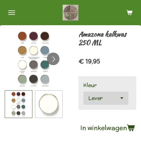
Ga
direct
naar
de
Amazona kalkwas
hoofdinhoud
250 ML
€ 19,95
Kleur
In winkelwagen