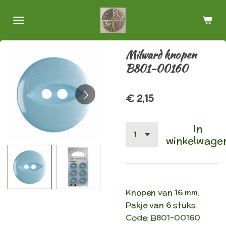
Ga
direct
naar
de
Milward knopen
hoofdinhoud
B801-00160
€ 2,15
In
winkelwage
Knopen van 16 mm.
Pakje van 6 stuks.
Code:
B801-00160