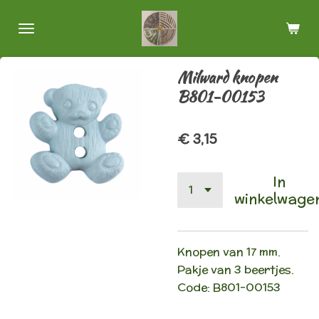
Ga
direct
naar
de
Milward knopen
hoofdinhoud
B801-00153
€ 3,15
In
winkelwage
Knopen van 17 mm.
Pakje van 3 beertjes.
Code:
B801-00153