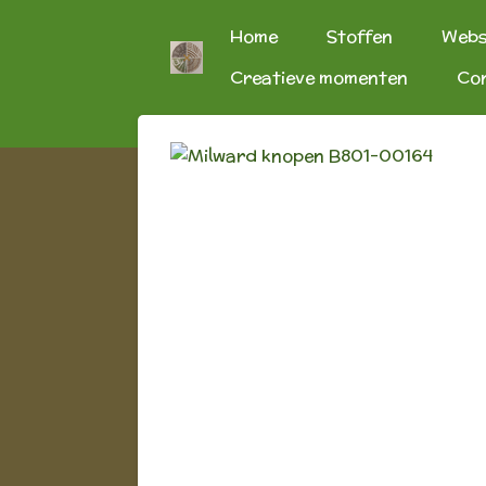
Ga
Home
Stoffen
Web
direct
Creatieve momenten
Co
naar
de
hoofdinhoud