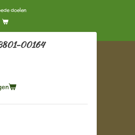
oede doelen
 B801-00164
gen