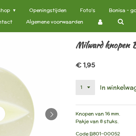
shop
Openingstijden
Foto's
Bonisa - g
ntact
Algemene voorwaarden
Milward knopen
€ 1,95
In winkelwa
Knopen van 16 mm.
Pakje van 8 stuks.
Code
B801-00052