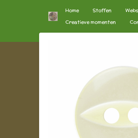
Ga
Home
Stoffen
Web
direct
Creatieve momenten
Co
naar
de
hoofdinhoud