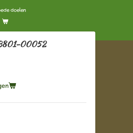
oede doelen
 B801-00052
gen