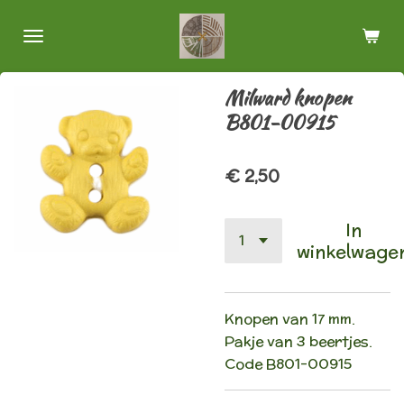
Ga
direct
naar
de
Milward knopen
hoofdinhoud
B801-00915
€ 2,50
In
winkelwage
Knopen van 17 mm.
Pakje van 3 beertjes.
Code
B801-00915