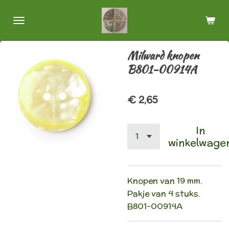
Ga
direct
naar
de
Milward knopen
hoofdinhoud
B801-00914A
€ 2,65
In
winkelwage
Knopen van 19 mm.
Pakje van 4 stuks.
B801-00914A