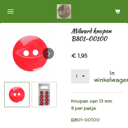
Ga
direct
naar
de
Milward knopen
hoofdinhoud
B801-00100
€ 1,95
In
winkelwage
Knopen van 13 mm.
8 per pakje.
B801-00100