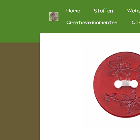
Ga
Home
Stoffen
Web
direct
Creatieve momenten
Co
naar
de
hoofdinhoud