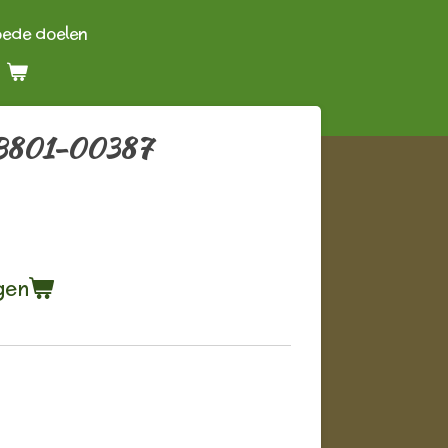
oede doelen
 B801-00387
gen