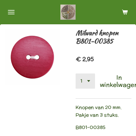
Ga
direct
naar
de
Milward knopen
hoofdinhoud
B801-00385
€ 2,95
In
winkelwage
Knopen van 20 mm.
Pakje van 3 stuks.
B801-00385