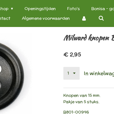
shop
Openingstijden
Foto's
Bonisa - g
ntact
Algemene voorwaarden
Milward knopen
€ 2,95
In winkelwa
Knopen van 15 mm.
Pakje van 5 stuks.
B801-00946