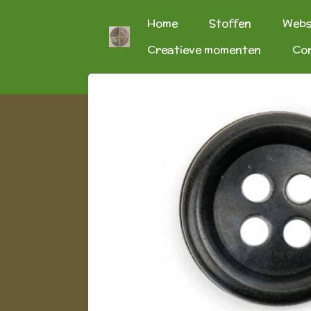
Ga
Home
Stoffen
Web
direct
Creatieve momenten
Co
naar
de
hoofdinhoud