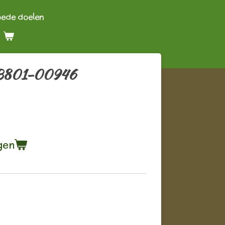
oede doelen
 B801-00946
gen