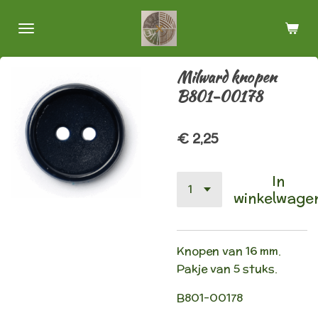
Ga
direct
naar
de
Milward knopen
hoofdinhoud
B801-00178
€ 2,25
In
winkelwage
Knopen van 16 mm.
Pakje van 5 stuks.
B801-00178