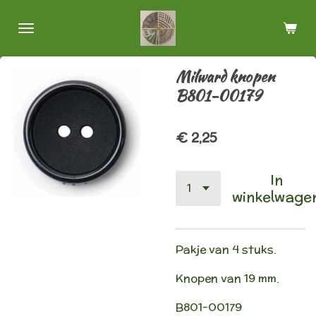
Ga
direct
naar
de
Milward knopen
hoofdinhoud
B801-00179
€ 2,25
In
winkelwage
Pakje van 4 stuks.
Knopen van 19 mm.
B801-00179